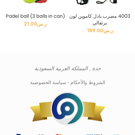
4003 مضرب بادل كاموين لون
Padel ball (3 balls in can)
s
برتقالي
ر.س
21.00
ر.س
189.00
جدة , المملكة العربية السعودية
الشروط والأحكام
-
سياسة الخصوصية