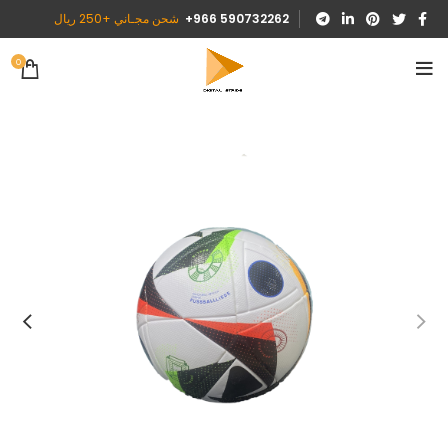
590732262 966+
شحن مجـاني +250 ريال
0