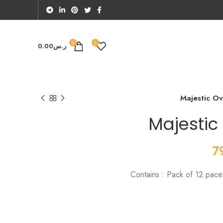
0
0
ر.س
0.00
Majestic Ov
Majestic 
7
Contains : Pack of 12 pace