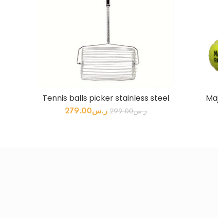
Tennis balls picker stainless steel
Maj
ر.س
279.00
ر.س
299.00